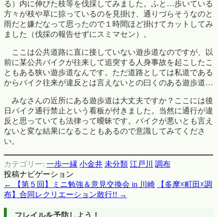
る）内に伸びた枝等を伐採してみました。ふと…歩いている
方々が枝や草に掠っているのを見掛け、通りづらそうなのと
雨だと嫌だなって思ったので１時間ほど掛けてカットしてみ
ました（伐採の報告せずにスミマセン）。
ここは公共道路に直に接していない遊歩道なのですが、以
前に某公共バイクが往来して追突する人身事故を起こしたこ
ともある狭い遊歩道なんです。ただ道路としては私道である
からバイク往来が違反とは言えないとの曰くのある遊歩道…
みなさんの近所にある遊歩道は大丈夫ですか？ここには後
日バイク通行禁止という看板が付きました。当然に通行が違
反と思っていても法律って曖昧です。バイクが悪いとも言え
ないと変な結果になることもあるので意識してみてくださ
い。
カテゴリー:
一歩一縁
小金井
未分類
江戸川
調布
投稿ナビゲーション
←
【第５回】ミニ勉強＆意見交換会 in 川崎
【多摩☓町田☓調
布】合同レクリエーション敢行!!
→
フレイルを予防しよう！