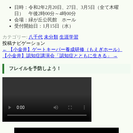
日時：令和2年2月20日、27日、3月5日（全て木曜
日） 午後2時00分～4時00分
会場：緑が丘公民館 ホール
受付開始日：1月15日（水）
カテゴリー:
八千代
未分類
生涯学習
投稿ナビゲーション
←
【小金井】ゲートキーパー養成研修（もえぎホール）
【小金井】認知症講演会「認知症とともに生きる」
→
フレイルを予防しよう！