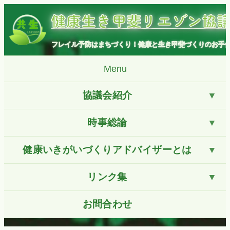
コ
健康生き甲斐リエゾン協
ン
テ
ン
フレイル予防はまちづくり！健康と生き甲斐づくりのお手
ツ
へ
Menu
ス
キ
協議会紹介
ッ
プ
時事総論
健康いきがいづくりアドバイザーとは
リンク集
お問合わせ