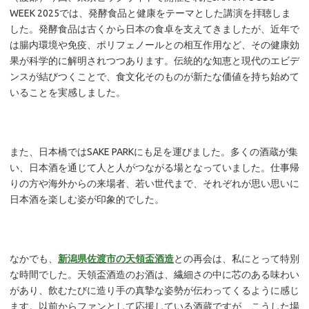
WEEK 2025では、発酵食品と健康をテーマとした講演を拝聴しま
した。発酵食品は古くから日本の食卓を支えてきましたが、近年で
は腸内環境や免疫、ポリフェノールとの相互作用など、その健康効
果が科学的に解明されつつあります。伝統的な知恵と現代のエビデ
ンスが結びつくことで、食文化そのものが新たな価値を持ち始めて
いることを実感しました。
また、日本橋ではSAKE PARKにも足を運びました。多くの酒蔵が集
い、日本酒を通じて人と人がつながる場となっていました。仕事帰
りの方や海外からの来場者、若い世代まで、それぞれが思い思いに
日本酒を楽しむ姿が印象的でした。
なかでも、
新潟県佐渡市の天領盃酒造
との再会は、私にとって特別
な時間でした。天領盃酒造のお酒は、繊細さの中に芯のある味わい
があり、飲むたびに造り手の真摯な姿勢が伝わってくるように感じ
ます。以前からファンとして応援している酒蔵ですが、こうした場