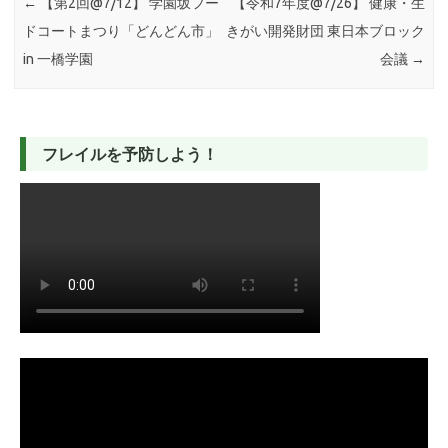
←
【第2回@7/12】 学園坂フー
【令和7年度@7/26】 健康・生
ドコートまつり「どんどん市」
きがい開発財団 東日本ブロック
in 一橋学園
会議
→
フレイルを予防しよう！