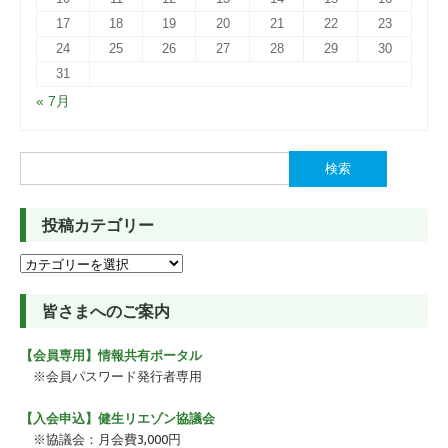
17
18
19
20
21
22
23
24
25
26
27
28
29
30
31
« 7月
検
索:
投稿カテゴリー
投
稿
カ
皆さまへのご案内
テ
ゴ
【会員専用】情報共有ポータル
リ
ー
※会員パスワード発行者専用
【入会申込】健生リエゾン協議会
※協議会：月会費3,000円