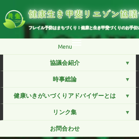
コ
ン
健康生き甲斐リエゾン協議
テ
ン
ツ
へ
フレイル予防はまちづくり！健康と生き甲斐づくりのお手伝
ス
キ
ッ
プ
Menu
協議会紹介
時事総論
健康いきがいづくりアドバイザーとは
リンク集
お問合わせ