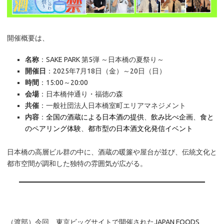
開催概要は、
名称
：SAKE PARK 第5弾 ～日本橋の夏祭り～
開催日
：2025年7月18日（金）～20日（日）
時間
：15:00～20:00
会場
：日本橋仲通り・福徳の森
共催
：一般社団法人日本橋室町エリアマネジメント
内容
：
全国の酒蔵による日本酒の提供
、
飲み比べ企画
、
食と
のペアリング体験
、
都市型の日本酒文化発信イベント
日本橋の高層ビル群の中に、酒蔵の暖簾や屋台が並び、伝統文化と
都市空間が調和した独特の雰囲気が広がる。
（渡部）今回、東京ビッグサイトで開催されたJAPAN FOODS