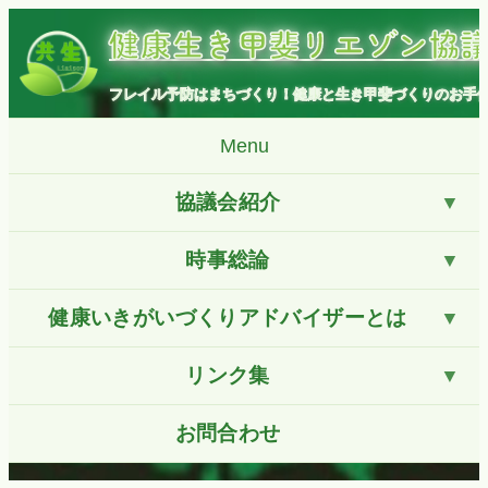
コ
健康生き甲斐リエゾン協
ン
テ
ン
フレイル予防はまちづくり！健康と生き甲斐づくりのお手
ツ
へ
Menu
ス
キ
協議会紹介
ッ
プ
時事総論
健康いきがいづくりアドバイザーとは
リンク集
お問合わせ