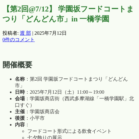
【第2回@7/12】 学園坂フードコートま
つり「どんどん市」in 一橋学園
投稿者:
渡 部
|
2025年7月12日
0件のコメント
開催概要
名称
：第2回 学園坂フードコートまつり「どんどん
市」
日時
：2025年7月12日（土）11:00～19:00
会場
：学園坂商店街（西武多摩湖線「一橋学園駅」北
口すぐ）
主催
：学園坂商店会
後援
：小平市
内容
：
フードコート形式による飲食イベント
七夕飾りの展示