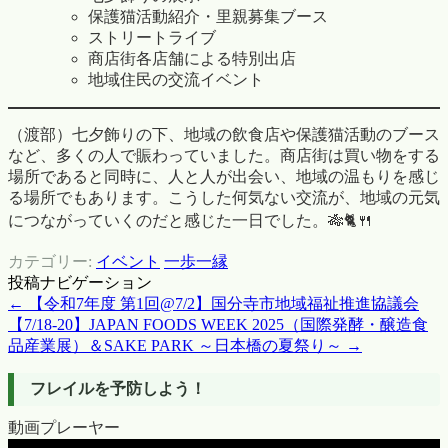
保護猫活動紹介・里親募集ブース
ストリートライブ
商店街各店舗による特別出店
地域住民の交流イベント
（渡部）七夕飾りの下、地域の飲食店や保護猫活動のブース
など、多くの人で賑わっていました。商店街は買い物をする
場所であると同時に、人と人が出会い、地域の温もりを感じ
る場所でもあります。こうした何気ない交流が、地域の元気
につながっていくのだと感じた一日でした。🎋🐈🍴
カテゴリー:
イベント
一歩一縁
投稿ナビゲーション
←
【令和7年度 第1回@7/2】国分寺市地域福祉推進協議会
【7/18-20】JAPAN FOODS WEEK 2025（国際発酵・醸造食
品産業展）＆SAKE PARK ～日本橋の夏祭り～
→
フレイルを予防しよう！
動画プレーヤー