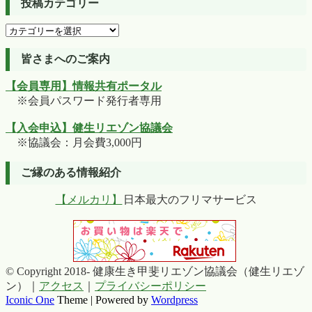
投稿カテゴリー
投
稿
カ
皆さまへのご案内
テ
【会員専用】情報共有ポータル
ゴ
※会員パスワード発行者専用
リ
ー
【入会申込】健生リエゾン協議会
※協議会：月会費3,000円
ご縁のある情報紹介
【メルカリ】
日本最大のフリマサービス
© Copyright 2018- 健康生き甲斐リエゾン協議会（健生リエゾ
ン）｜
アクセス
｜
プライバシーポリシー
Iconic One
Theme | Powered by
Wordpress