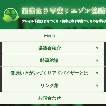
コ
ン
健康生き甲斐リエゾン協議
テ
ン
ツ
へ
フレイル予防はまちづくり！健康と生き甲斐づくりのお手伝
ス
キ
ッ
プ
Menu
協議会紹介
時事総論
健康いきがいづくりアドバイザーとは
リンク集
お問合わせ