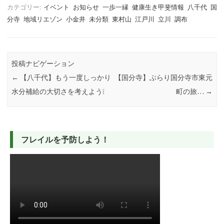
カテゴリー:
イベント
お知らせ
一歩一縁
健康生き甲斐情報
八千代
国
分寺
地域リエゾン
小金井
未分類
東村山
江戸川
立川
調布
投稿ナビゲーション
←
【八千代】もう一度しっかり
【国分寺】ぶらり国分寺市東元
水分補給の大切さを考えよう❕
町の旅…
→
フレイルを予防しよう！