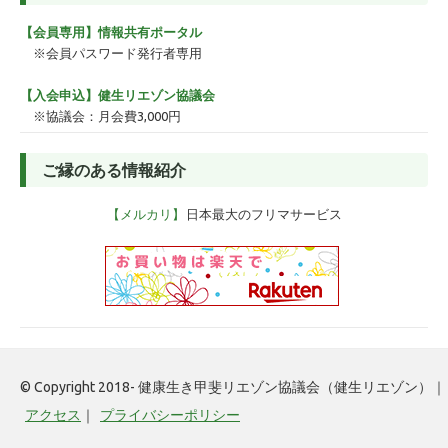
ゴ
【会員専用】情報共有ポータル
リ
ー
※会員パスワード発行者専用
【入会申込】健生リエゾン協議会
※協議会：月会費3,000円
ご縁のある情報紹介
【メルカリ】
日本最大のフリマサービス
© Copyright 2018- 健康生き甲斐リエゾン協議会（健生リエゾン）｜
アクセス
｜
プライバシーポリシー