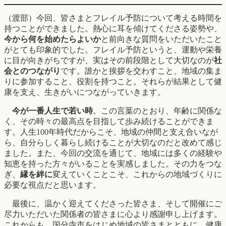
（渡部）今回、皆さまとフレイル予防について考える時間を
持つことができました。熱心に耳を傾けてくださる姿勢や、
今から何を始めたらよいか
と前向きな質問をいただいたこと
がとても印象的でした。フレイル予防というと、運動や栄養
に目が向きがちですが、実はその前段階として大切なのが
社
会とのつながり
です。誰かと挨拶を交わすこと、地域の集ま
りに参加すること、役割を持つこと。それらが結果として健
康を支え、生きがいにつながっていきます。
今が一番人生で若い時
。この言葉のとおり、年齢に関係な
く、その時々の最高点を目指して歩み続けることができま
す。人生100年時代だからこそ、地域の仲間と支え合いなが
ら、自分らしく暮らし続けることが大切なのだと改めて感じ
ました。また、今回の交流を通じて、地域には多くの経験や
知恵を持った方々がいることを実感しました。その力をつな
ぎ、
縁を絆に
変えていくことこそ、これからの地域づくりに
必要な視点だと思います。
最後に、温かく迎えてくださった皆さま、そして開催にご
尽力いただいた関係者の皆さまに心より感謝申し上げます。
これからも、国分寺市をはじめ地域の皆さまとともに、健康