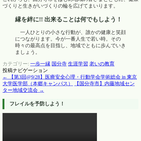
づくりと生きがいづくりの輪を広げてまいります。
縁を絆に!! 出来ることは何でもしよう！
一人ひとりの小さな行動が、誰かの健康と笑顔
につながります。今が一番人生で若い時。その
時々の最高点を目指し、地域でともに歩んでいき
ましょう。
カテゴリー:
一歩一縁
国分寺
生涯学習
老いの教育
投稿ナビゲーション
←
【第3回@9/28】医療安全心理・行動学会学術総会 in 東京
大学医学部（本郷キャンパス）
【国分寺市】内藤地域セン
ター地域交流会
→
フレイルを予防しよう！