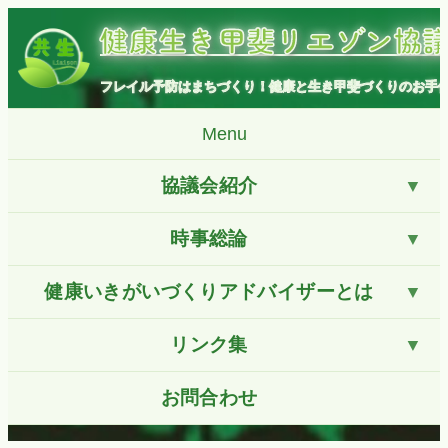
コ
健康生き甲斐リエゾン協
ン
テ
ン
フレイル予防はまちづくり！健康と生き甲斐づくりのお手
ツ
へ
Menu
ス
キ
協議会紹介
ッ
プ
時事総論
健康いきがいづくりアドバイザーとは
リンク集
お問合わせ