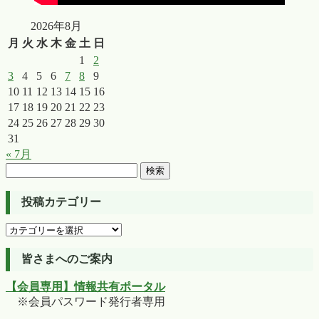
2026年8月
月
火
水
木
金
土
日
1
2
3
4
5
6
7
8
9
10
11
12
13
14
15
16
17
18
19
20
21
22
23
24
25
26
27
28
29
30
31
« 7月
検
索:
投稿カテゴリー
投
稿
カ
皆さまへのご案内
テ
【会員専用】情報共有ポータル
ゴ
※会員パスワード発行者専用
リ
ー