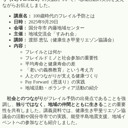
ながらお伝えしました。
講座名：
100歳時代のフレイル予防とは
日時：
2025年9月29日
会場：
国分寺市 内藤地域センター
主催：
地域交流会「すみれ会」
講師：
渡部 恵弘（健康生き甲斐リエゾン協議会）
内容：
フレイルとは何か
フレイルドミノと社会参加の重要性
平均寿命と健康寿命の差
「老いの義務教育」という考え方
人とのつながりが支える健康づくり
Pay Forward（恩送り）の実践
地域活動・ボランティア活動の紹介
社会とのつながり
がフレイル予防の出発点であることを強
調し、
独りではなく、地域の仲間とともに生きる
ことの重要
性を共有しました。講義資料では、健康生き甲斐リエゾン協
議会の活動や国分寺市での実践、能登半島地震支援、地域イ
ベントへの参加なども紹介しました。