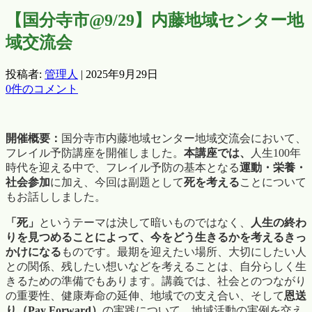
【国分寺市@9/29】内藤地域センター地
域交流会
投稿者:
管理人
|
2025年9月29日
0件のコメント
開催概要：
国分寺市内藤地域センター地域交流会において、
フレイル予防講座を開催しました。
本講座では、
人生100年
時代を迎える中で、フレイル予防の基本となる
運動・栄養・
社会参加
に加え、今回は副題として
死を考える
ことについて
もお話ししました。
「死」
というテーマは決して暗いものではなく、
人生の終わ
りを見つめることによって、今をどう生きるかを考えるきっ
かけになる
ものです。最期を迎えたい場所、大切にしたい人
との関係、残したい想いなどを考えることは、自分らしく生
きるための準備でもあります。講義では、社会とのつながり
の重要性、健康寿命の延伸、地域での支え合い、そして
恩送
り（Pay Forward）
の実践について、地域活動の実例を交え