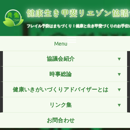
コ
ン
健康生き甲斐リエゾン協議
テ
ン
ツ
へ
フレイル予防はまちづくり！健康と生き甲斐づくりのお手伝
ス
キ
ッ
プ
Menu
協議会紹介
時事総論
健康いきがいづくりアドバイザーとは
リンク集
お問合わせ