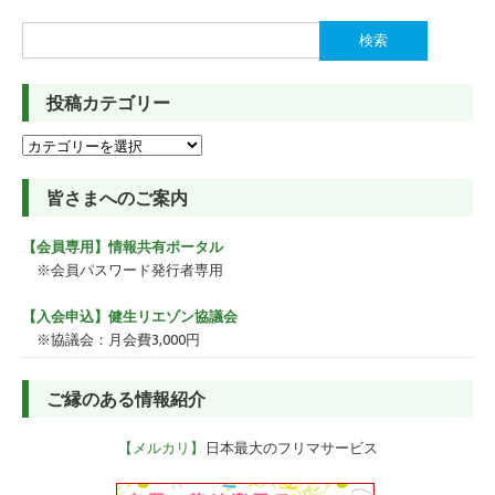
検
索:
投稿カテゴリー
投
稿
カ
皆さまへのご案内
テ
ゴ
【会員専用】情報共有ポータル
リ
ー
※会員パスワード発行者専用
【入会申込】健生リエゾン協議会
※協議会：月会費3,000円
ご縁のある情報紹介
【メルカリ】
日本最大のフリマサービス