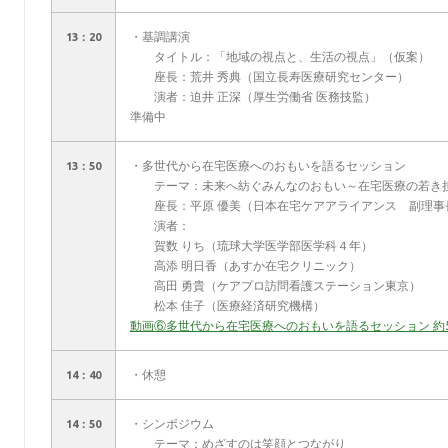
・基調講演
13：20
タイトル：「地域の視点と、生活の視点」（仮案）
座長：荒井 秀典（国立長寿医療研究センター）
演者：迫井 正深（厚生労働省 医務技監）
準備中
・多世代から在宅医療へのおもいを語るセッション
13：50
テーマ：未来へ紡ぐみんなのおもい～在宅医療の若き
座長：平原 優美（日本在宅ケアアライアンス 副理事
演者：
賀数 りち（琉球大学医学部医学科４年）
高添 明日香（あすか在宅クリニック）
高田 勇貴（ケアプロ訪問看護ステーション東京）
松本 佳子（医療経済研究機構）
動画⑥多世代から在宅医療へのおもいを語るセッション 約
・休憩
14：40
・シンポジウム
14：50
テーマ：めざすのは笑顔とつながり