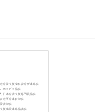
在宅療養支援歯科診療所連絡会
ームホスピス協会
人 日本介護支援専門員協会
本在宅医療連合学会
宅看護学会
養支援病院連絡協議会