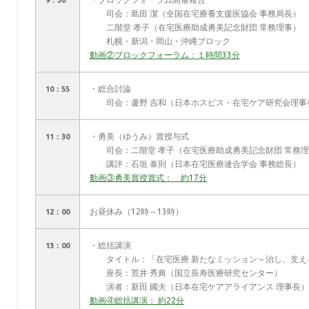
9：50
司会：島田 潔（全国在宅療養支援医協会 事務局長）
二階堂 孝子（在宅医療助成勇美記念財団 常務理事）
札幌・新潟・岡山・沖縄ブロック
動画②ブロックフォーラム：１時間33分
・総合討論
10：55
司会：蘆野 吉和（日本ホスピス・在宅ケア研究会理事
・勇美（ゆうみ）賞授与式
11：30
司会：二階堂 孝子（在宅医療助成勇美記念財団 常務理
講評：石垣 泰則（日本在宅医療連合学会 事務総長）
動画③勇美賞授賞式： 約17分
お昼休み（12時～13時）
12：00
・総括講演
13：00
タイトル：「在宅医療 新たなミッション～治し、支え
座長：荒井 秀典（国立長寿医療研究センター）
演者：新田 國夫（日本在宅ケアアライアンス 理事長）
動画④総括講演： 約22分