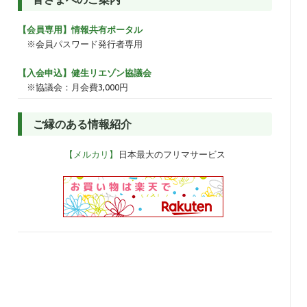
テ
ゴ
【会員専用】情報共有ポータル
リ
ー
※会員パスワード発行者専用
【入会申込】健生リエゾン協議会
※協議会：月会費3,000円
ご縁のある情報紹介
【メルカリ】
日本最大のフリマサービス