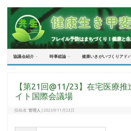
コ
ン
健康生き甲
テ
ン
ツ
へ
ス
キ
フレイル予防はまちづくり！健康と生
ッ
プ
協議会紹介
時事総論
健康いきがいづくりアド
【第21回@11/23】在宅医療推
イト国際会議場
投稿者:
管理人
|
2025年11月23日