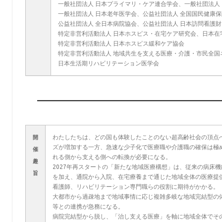
一般社団法人 日本プライマリ・ケア連合学会、一般社団法人
一般社団法人 日本老年医学会、公益社団法人 全国国民健康
公益社団法人 全日本病院協会、公益社団法人 日本訪問看護財
特定非営利活動法人 日本ホスピス・在宅ケア研究会、日本在
特定非営利活動法人 日本ホスピス緩和ケア協会
特定非営利活動法人 地域共生を支える医療・介護・市民全国
日本生活期リハビリテーション医学会
わたしたちは、どの国も体験したことのない超高齢社会の頂点へ
開
ズが増加する一方、急速な少子化で医療職や介護職の確保は極
催
れる側から支える側への転換が必要になる。
趣
2027年再スタートの「新たな地域医療構想」は、従来の病床
旨
を加え、通院から入院、在宅療養まで通じた地域全体の医療提
看護師、リハビリテーション専門職らの役割に期待がかかる。
大都市から過疎地まで地域事情に応じ複雑多岐な地域完結型の
等との連携が急務になる。
病院完結型から脱し、「治し支える医療」を軸に地域全体でそ