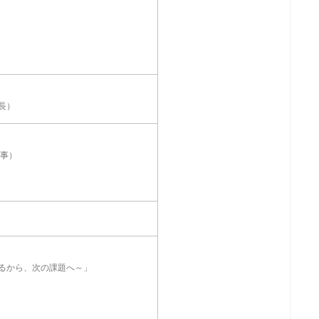
長）
事）
るから、次の課題へ～」