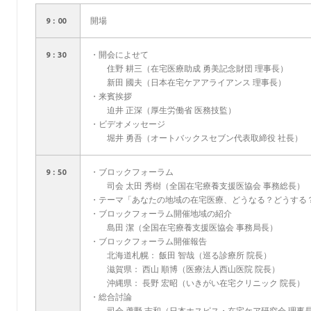
開場
9：00
・開会によせて
9：30
住野 耕三（在宅医療助成 勇美記念財団 理事長）
新田 國夫（日本在宅ケアアライアンス 理事長）
・来賓挨拶
迫井 正深（厚生労働省 医務技監）
・ビデオメッセージ
堀井 勇吾（オートバックスセブン代表取締役 社長）
・ブロックフォーラム
9：50
司会 太田 秀樹（全国在宅療養支援医協会 事務総長）
・テーマ「あなたの地域の在宅医療、どうなる？どうする
・ブロックフォーラム開催地域の紹介
島田 潔（全国在宅療養支援医協会 事務局長）
・ブロックフォーラム開催報告
北海道札幌： 飯田 智哉（巡る診療所 院長）
滋賀県： 西山 順博（医療法人西山医院 院長）
沖縄県： 長野 宏昭（いきがい在宅クリニック 院長）
・総合討論
司会 蘆野 吉和（日本ホスピス・在宅ケア研究会 理事