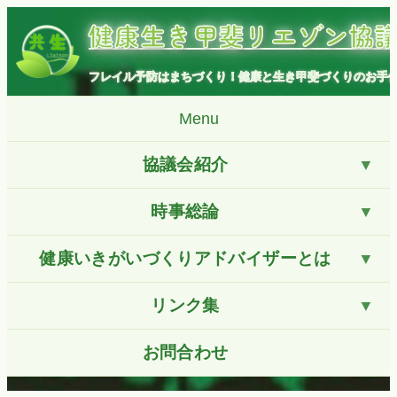
コ
健康生き甲斐リエゾン協
ン
テ
ン
フレイル予防はまちづくり！健康と生き甲斐づくりのお手
ツ
へ
Menu
ス
キ
協議会紹介
ッ
プ
時事総論
健康いきがいづくりアドバイザーとは
リンク集
お問合わせ