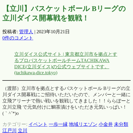
【立川】バスケットボール Bリーグの
立川ダイス開幕戦を観戦！
投稿者:
管理人
|
2023年10月21日
0件のコメント
立川ダイス公式サイト | 東京都立川市を拠点とす
るプロバスケットボールチームTACHIKAWA
DICE(立川ダイス)の公式ウェブサイトです。
(tachikawa-dice.tokyo)
（渡部）立川市を拠点とするバスケットボール Bリーグの立
川ダイス開幕戦にご招待いただいたので、メンバーと一緒に
立飛アリーナで熱い戦いを観戦してきました！！ららぼーと
立川立飛 で元気付けに鯛茶漬けをいただき元気いっぱい！
(｀^´*)o
カテゴリー:
イベント
一歩一縁
地域リエゾン
小金井
未分類
江戸川
立川