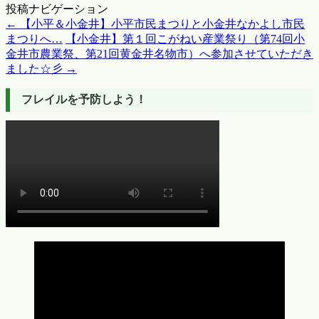
投稿ナビゲーション
←
【小平＆小金井】小平市民まつりと小金井なかよし市民
まつりへ…
【小金井】第１回こがねい産業祭り（第74回小
金井市農業祭、第21回黄金井名物市）へ参加させていただき
ました☆彡
→
フレイルを予防しよう！