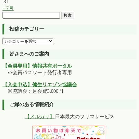
31
« 7月
検
索:
投稿カテゴリー
投
稿
カ
皆さまへのご案内
テ
【会員専用】情報共有ポータル
ゴ
※会員パスワード発行者専用
リ
ー
【入会申込】健生リエゾン協議会
※協議会：月会費3,000円
ご縁のある情報紹介
【メルカリ】
日本最大のフリマサービス