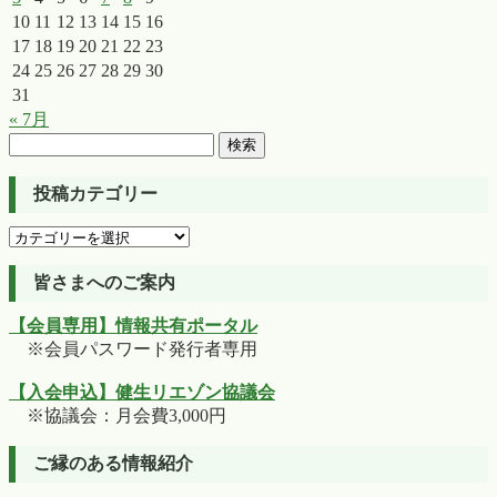
10
11
12
13
14
15
16
17
18
19
20
21
22
23
24
25
26
27
28
29
30
31
« 7月
検
索:
投稿カテゴリー
投
稿
カ
皆さまへのご案内
テ
【会員専用】情報共有ポータル
ゴ
※会員パスワード発行者専用
リ
ー
【入会申込】健生リエゾン協議会
※協議会：月会費3,000円
ご縁のある情報紹介