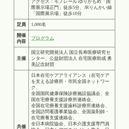
アクセス：モノレール ゆりかもめ「国
際展示場正門」徒歩5分、JRりんかい線
「国際展示場」徒歩10分
定員
1,000名
開催
プログラム
内容
国立研究開発法人 国立長寿医療研究セ
主催
ンター、公益財団法人 在宅医療助成 勇
美記念財団
日本在宅ケアアライアンス（在宅ケア
を支える診療所・市民全国ネットワー
ク、
全国国民健康保険診療施設協議会、全
国在宅療養支援診療所連絡会、
全国在宅療養支援歯科診療所連絡会、
全国訪問看護事業協会、全国薬剤師・
在宅療養支援連絡会、
全日本病院協会、日本介護支援専門員
共催