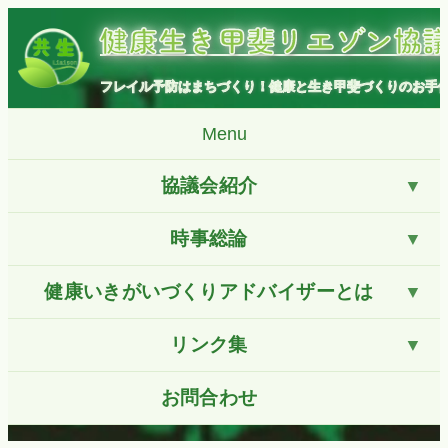
コ
健康生き甲斐リエゾン協
ン
テ
ン
フレイル予防はまちづくり！健康と生き甲斐づくりのお手
ツ
へ
Menu
ス
キ
協議会紹介
ッ
プ
時事総論
健康いきがいづくりアドバイザーとは
リンク集
お問合わせ