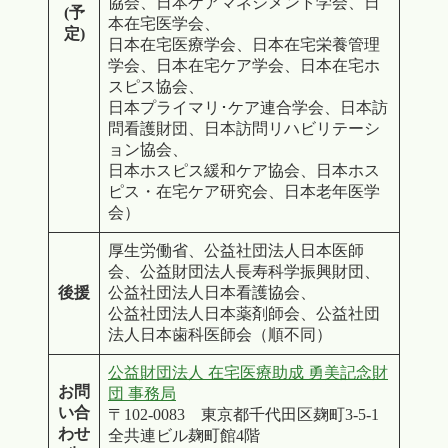
協会、日本ケアマネジメント学会、日
(予
本在宅医学会、
定)
日本在宅医療学会、日本在宅栄養管理
学会、日本在宅ケア学会、日本在宅ホ
スピス協会、
日本プライマリ･ケア連合学会、日本訪
問看護財団、日本訪問リハビリテーシ
ョン協会、
日本ホスピス緩和ケア協会、日本ホス
ピス・在宅ケア研究会、日本老年医学
会）
厚生労働省、公益社団法人日本医師
会、公益財団法人長寿科学振興財団、
後援
公益社団法人日本看護協会、
公益社団法人日本薬剤師会、公益社団
法人日本歯科医師会（順不同）
公益財団法人 在宅医療助成 勇美記念財
お問
団 事務局
い合
〒102-0083 東京都千代田区麹町3-5-1
わせ
全共連ビル麹町館4階