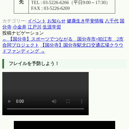
先
TEL : 03-5226-6266（平日9:00～17:30）
FAX : 03-5226-6269
カテゴリー:
イベント
お知らせ
健康生き甲斐情報
八千代
国
分寺
小金井
江戸川
生涯学習
投稿ナビゲーション
←
【国分寺】スポーツでつながる 国分寺市×狛江市 2市
合同プロジェクト
【国分寺】国分寺駅北口交通広場クラウ
ドファンディング
→
フレイルを予防しよう！