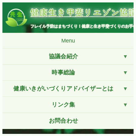
コ
健康生き甲斐リエゾン協
ン
テ
ン
フレイル予防はまちづくり！健康と生き甲斐づくりのお手
ツ
へ
Menu
ス
キ
協議会紹介
ッ
プ
時事総論
健康いきがいづくりアドバイザーとは
リンク集
お問合わせ