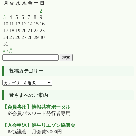
月
火
水
木
金
土
日
1
2
3
4
5
6
7
8
9
10
11
12
13
14
15
16
17
18
19
20
21
22
23
24
25
26
27
28
29
30
31
« 7月
検
索:
投稿カテゴリー
投
稿
カ
皆さまへのご案内
テ
【会員専用】情報共有ポータル
ゴ
※会員パスワード発行者専用
リ
ー
【入会申込】健生リエゾン協議会
※協議会：月会費3,000円