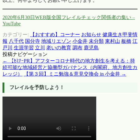
以上、何卒よろしくお願い申し上げます。
2020年6月30日WEB版全国フレイルチェック関係者の集い –
YouTube
カテゴリー:
【おすすめ】コーナー
お知らせ
健康生き甲斐情
報
八千代
国分寺
地域リエゾン
小金井
未分類
東村山
板橋
江
戸川
生涯学習
立川
老いの教育
調布
鹿児島
投稿ナビゲーション
←
【ｾﾐﾅｰPR】アフターコロナ時代の地方創生を考える：持
続可能な地域経営と協働型ガバナンス（内閣府、地方創生カ
レッジ）
【第３回】ミニ勉強＆意見交換会 in 小金井
→
フレイルを予防しよう！