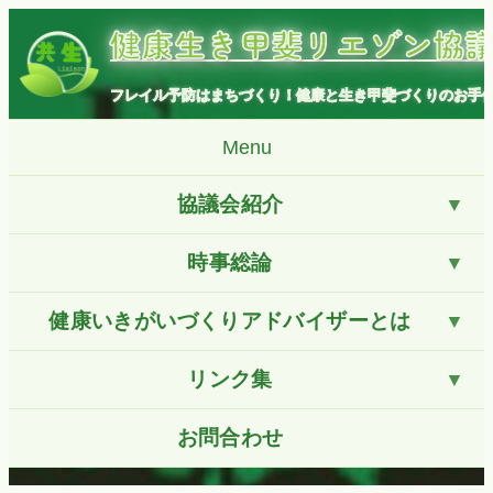
コ
健康生き甲斐リエゾン協
ン
テ
ン
フレイル予防はまちづくり！健康と生き甲斐づくりのお手
ツ
へ
Menu
ス
キ
協議会紹介
ッ
プ
時事総論
健康いきがいづくりアドバイザーとは
リンク集
お問合わせ