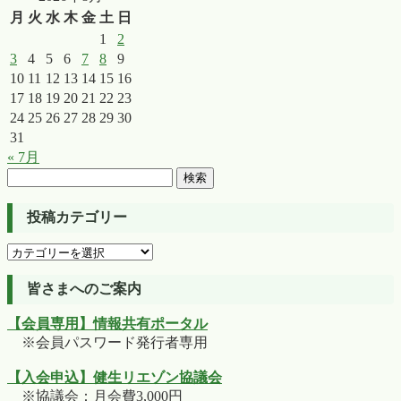
月
火
水
木
金
土
日
1
2
3
4
5
6
7
8
9
10
11
12
13
14
15
16
17
18
19
20
21
22
23
24
25
26
27
28
29
30
31
« 7月
検
索:
投稿カテゴリー
投
稿
カ
皆さまへのご案内
テ
【会員専用】情報共有ポータル
ゴ
※会員パスワード発行者専用
リ
ー
【入会申込】健生リエゾン協議会
※協議会：月会費3,000円