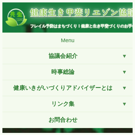
コ
健康生き甲斐リエゾン協
ン
テ
ン
フレイル予防はまちづくり！健康と生き甲斐づくりのお手
ツ
へ
Menu
ス
キ
協議会紹介
ッ
プ
時事総論
健康いきがいづくりアドバイザーとは
リンク集
お問合わせ