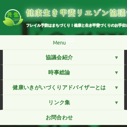
コ
ン
健康生き甲斐リエゾン協議
テ
ン
ツ
へ
フレイル予防はまちづくり！健康と生き甲斐づくりのお手伝
ス
キ
ッ
プ
Menu
協議会紹介
時事総論
健康いきがいづくりアドバイザーとは
リンク集
お問合わせ