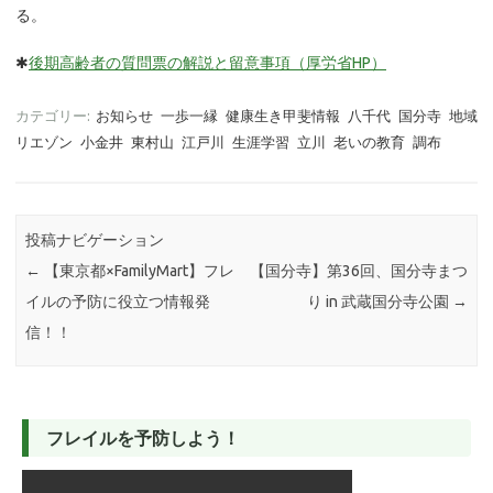
る。
✱
後期高齢者の質問票の解説と留意事項（厚労省HP）
カテゴリー:
お知らせ
一歩一縁
健康生き甲斐情報
八千代
国分寺
地域
リエゾン
小金井
東村山
江戸川
生涯学習
立川
老いの教育
調布
投稿ナビゲーション
←
【東京都×FamilyMart】フレ
【国分寺】第36回、国分寺まつ
イルの予防に役立つ情報発
り in 武蔵国分寺公園
→
信！！
フレイルを予防しよう！