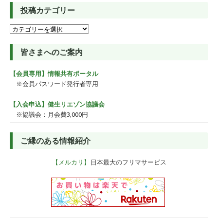
投稿カテゴリー
投
稿
カ
皆さまへのご案内
テ
ゴ
【会員専用】情報共有ポータル
リ
ー
※会員パスワード発行者専用
【入会申込】健生リエゾン協議会
※協議会：月会費3,000円
ご縁のある情報紹介
【メルカリ】
日本最大のフリマサービス