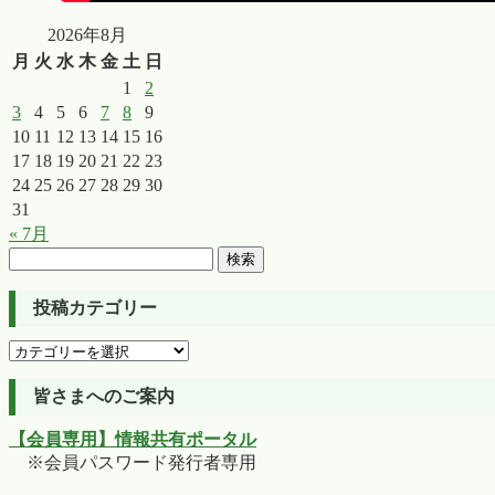
2026年8月
月
火
水
木
金
土
日
1
2
3
4
5
6
7
8
9
10
11
12
13
14
15
16
17
18
19
20
21
22
23
24
25
26
27
28
29
30
31
« 7月
検
索:
投稿カテゴリー
投
稿
カ
皆さまへのご案内
テ
【会員専用】情報共有ポータル
ゴ
※会員パスワード発行者専用
リ
ー