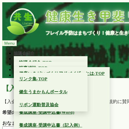
コ
健康生き甲斐
ン
テ
ン
ツ
フレイル予防はまちづくり！健康と生き
へ
ス
Menu
キ
ッ
協議会紹介
プ
時事総論
協議会紹介-TOP
健康いきがいづくりアドバイザーとは
時事総論-TOP
リンク集
健康いきがいづくりアドバイザーとは-TOP
お問合わせ
入会申込
リンク集-TOP
【故 辻哲夫理事長を偲んで】
【新テキスト】人生100年時代
【入会申込】健生リエゾン江戸川
健生うまかもんポータル
【能登半島地震】リエゾン支援
養成講座案内(PDF)
【入会申込書】私は健康生き甲斐リエゾン協議会の規約に賛
リボン運動普及協会
高齢者虐待という闇…
希望の所属：
(必須)
男性
女性
養成講座-受講申込書(Word)
おなまえ (必須)
養成講座-受講申込書（記入例）