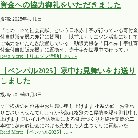
資金への協力御礼をいただきました
投稿: 2025年4月1日
『この一本で社会貢献』という日本赤十字が行っている寄付金
付自動販売機の趣旨に賛同し、以前よりリエゾン活動に対して
ご協力をいただき設置している自動販売機を「日本赤十字社寄
付金付自動販売機」に置換え、赤十字が世界中で行ってい…
Read More: 【リエゾン活動】20… »
【ペンパル2025】寒中お見舞いをお送り
しました
投稿: 2025年1月8日
▽ご挨拶の内容寒中お見舞い申し上げます 小寒の候 お変わ
りございませんでしょうか今般は格別のご厚情を賜り御礼申し
上げます フレイル予防活動による健康づくりと終活支援の二
本柱で超高齢社会における充実した人生づくりに貢献いた…
Read More: 【ペンパル2025】… »