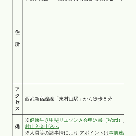
住
所
ア
ク
西武新宿線線「東村山駅」から徒歩５分
セ
ス
※
健康生き甲斐リエゾン入会申込書（Word）
／
Ｈ
村山入会申込へ
備
※人員等の諸事情により,アポイントは
事前連絡
を