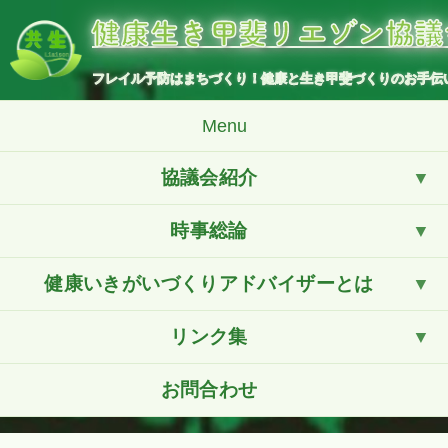
コ
健康生き甲斐リエゾン協議
ン
テ
ン
フレイル予防はまちづくり！健康と生き甲斐づくりのお手伝
ツ
へ
Menu
ス
キ
協議会紹介
ッ
プ
時事総論
健康いきがいづくりアドバイザーとは
リンク集
お問合わせ