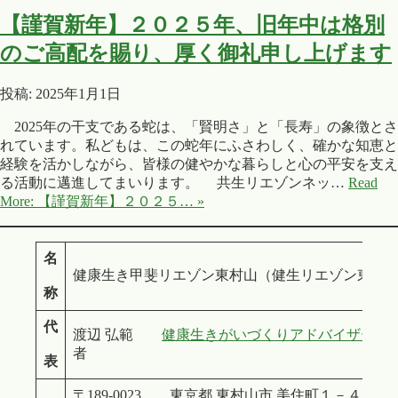
【謹賀新年】２０２５年、旧年中は格別
のご高配を賜り、厚く御礼申し上げます
投稿: 2025年1月1日
2025年の干支である蛇は、「賢明さ」と「長寿」の象徴とさ
れています。私どもは、この蛇年にふさわしく、確かな知恵と
経験を活かしながら、皆様の健やかな暮らしと心の平安を支え
る活動に邁進してまいります。 共生リエゾンネッ…
Read
More: 【謹賀新年】２０２５… »
名
健康生き甲斐リエゾン東村山（健生リエゾン東村
称
代
渡辺 弘範
健康生きがいづくりアドバイザー
、
者
表
〒189-0023 東京都 東村山市 美住町１－４－１