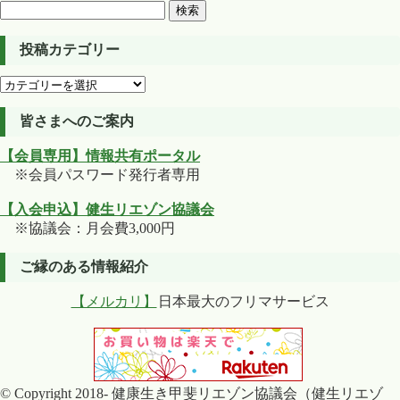
検
索:
投稿カテゴリー
投
稿
カ
皆さまへのご案内
テ
【会員専用】情報共有ポータル
ゴ
※会員パスワード発行者専用
リ
ー
【入会申込】健生リエゾン協議会
※協議会：月会費3,000円
ご縁のある情報紹介
【メルカリ】
日本最大のフリマサービス
© Copyright 2018- 健康生き甲斐リエゾン協議会（健生リエゾ